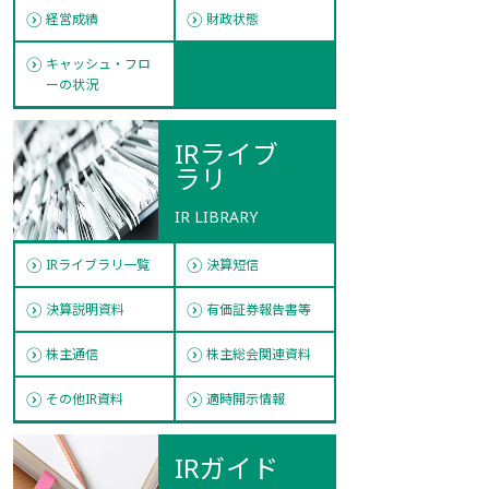
経営成績
財政状態
キャッシュ・フロ
ーの状況
IRライブ
ラリ
IR LIBRARY
IRライブラリ一覧
決算短信
決算説明資料
有価証券報告書等
株主通信
株主総会関連資料
その他IR資料
適時開示情報
IRガイド