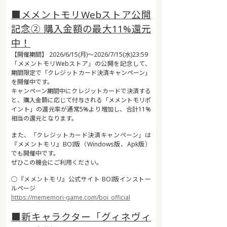
■メメントモリWebストア公開
記念② 購入金額の最大11%還元
中！
【開催期間】 2026/6/15(月)～2026/7/15(水)23:59
「メメントモリWebストア」の公開を記念して、
期間限定で「クレジットカード決済キャンペーン」
を開催中です。
キャンペーン期間中にクレジットカードで決済する
と、購入金額に応じて付与される「メメントモリポ
イント」の還元率が通常5%より増加し、合計11%
相当の還元となります。
また、「クレジットカード決済キャンペーン」は
『メメントモリ』BOI版（Windows版、Apk版）
でも開催中です。
ぜひこの機会にご利用ください。
○『メメントモリ』公式サイト BOI版インストー
ルページ
https://mememori-game.com/boi_official
■新キャラクター「グィネヴィ