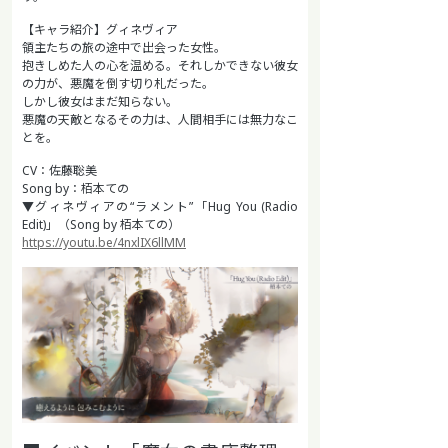
【キャラ紹介】グィネヴィア
領主たちの旅の途中で出会った女性。
抱きしめた人の心を温める。それしかできない彼女
の力が、悪魔を倒す切り札だった。
しかし彼女はまだ知らない。
悪魔の天敵となるその力は、人間相手には無力なこ
とを。
CV：佐藤聡美
Song by：栢本ての
▼グィネヴィアの“ラメント”「Hug You (Radio
Edit)」（Song by 栢本ての）
https://youtu.be/4nxlIX6llMM