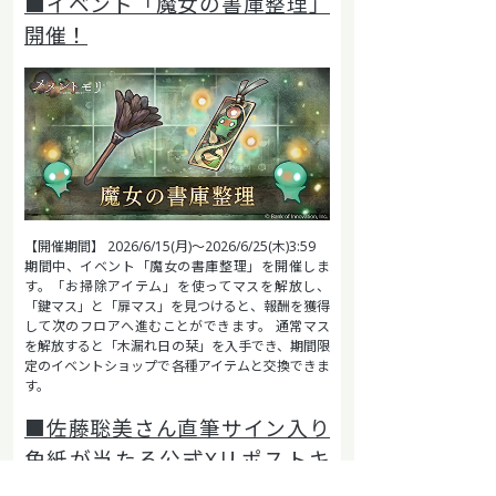
■イベント「魔女の書庫整理」
開催！
【開催期間】 2026/6/15(月)～2026/6/25(木)3:59
期間中、イベント「魔女の書庫整理」を開催しま
す。「お掃除アイテム」を使ってマスを解放し、
「鍵マス」と「扉マス」を見つけると、報酬を獲得
して次のフロアへ進むことができます。 通常マス
を解放すると「木漏れ日の栞」を入手でき、期間限
定のイベントショップで各種アイテムと交換できま
す。
■佐藤聡美さん直筆サイン入り
色紙が当たる公式Xリポストキ
ャンペーン開催！