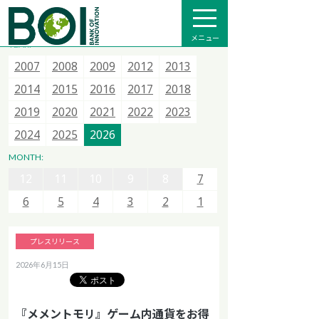
全て
プレスリリース
メディア掲載
インフォメーション
メニュー
YEAR:
2007
2007
2007
2015
2008
2008
2008
2016
2009
2009
2013
2017
2012
2012
2014
2018
2013
2013
2015
2020
2014
2014
2021
2015
2015
2022
2016
2016
2023
2017
2017
2024
2018
2018
2025
12
11
10
9
8
7
2019
2019
2026
2020
2020
2021
2021
2022
2022
2023
2023
6
5
4
3
2
1
2024
2024
2025
2025
2026
2026
12
11
10
9
8
7
MONTH:
12
12
6
11
11
5
10
10
4
9
9
3
8
8
2
7
7
1
6
6
5
5
4
4
3
3
2
2
1
1
プレスリリース
2026年6月15日
『メメントモリ』ゲーム内通貨をお得