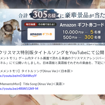
クリスマス特別版タイトルソングをYouTubeにて公開
メントモリ』ゲーム内タイトル画面で流れる楽曲のクリスマスアレンジバージョ
ネル」にて公開いたしました。日本語版と英語版それぞれの楽曲を、下記に
メメントモリ】タイトルソング(Xmas Ver.)＜日本語＞
s://youtu.be/rnO5khWvylY
ementoMori】Title Song (Xmas Ver.)＜英語＞
ps://youtu.be/z4RiW1GN9-M