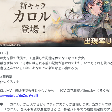
ロル】
の力を得た代償で、１週間しか記憶を保てなくなった少女。
離さず持っている本には忘れる前の記憶が書かれており、いつもそれを読み
書き込んでいるのは、あなたとの新たな思い出だろう。
. 立花日菜
g by. くろくも
ロルMV「僕は僕でも僕じゃないかも」 （CV. 立花日菜／Song by. くろくも
s://youtu.be/YmZnaYysaI8
間中、「カロル」が出現するピックアップガチャが登場します。当ガチャでは
た、「カロル」を入手および進化させると、特定バトルでの期間限定能力ア