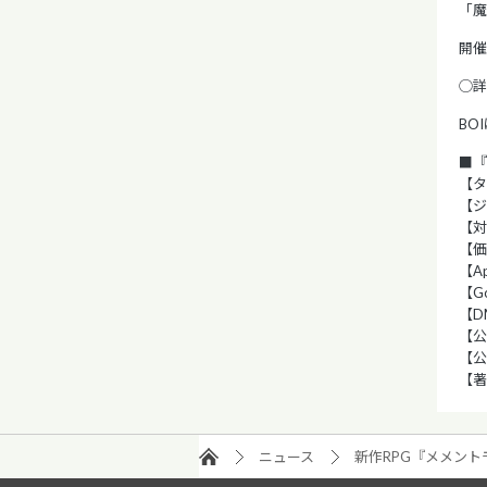
「魔
開催期
◯詳
BO
■『
【タ
【ジ
【対応
【価
【Ap
【Go
【D
【公
【公式
【著作
ニュース
新作RPG『メメント