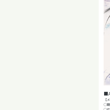
■
【メ
◯期間
◯応