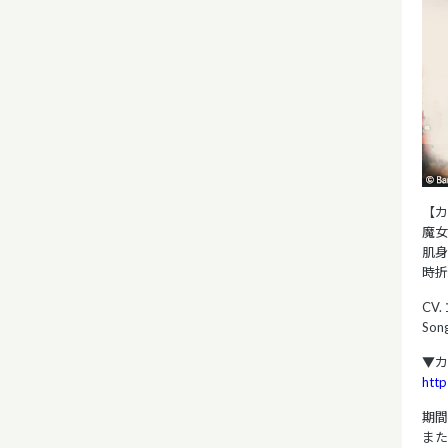
【カ
魔女
肌身
時折
CV
Son
▼カ
http
期
ま