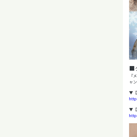
■
『メ
ャン
▼【
http
▼【M
htt