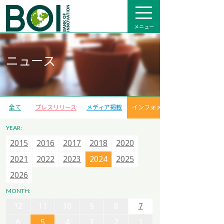
メニュー
ニュース
全て
プレスリリース
メディア掲載
インフォメーション
YEAR:
2007
2007
2007
2015
2008
2008
2008
2016
2009
2009
2013
2017
2012
2012
2014
2018
2013
2013
2015
2020
2014
2014
2021
2015
2015
2022
2016
2016
2023
2017
2017
2024
2018
2018
2025
12
11
10
9
8
7
2019
2019
2026
2020
2020
2021
2021
2022
2022
2023
2023
6
5
4
3
2
1
2024
2024
2025
2025
2026
2026
MONTH:
12
11
10
9
8
7
12
12
6
11
11
5
10
10
4
9
9
3
8
8
2
7
7
1