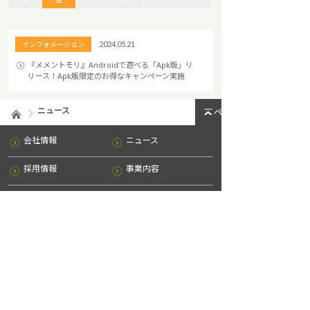
6
6
5
5
4
4
3
3
2
2
1
1
インフォメーション
2024.05.21
『メメントモリ』Androidで遊べる「Apk版」リ
リース！Apk版限定のお得なキャンペーン実施
ニュース
ページトップへ
会社情報
ニュース
採用情報
事業内容
IR情報
お問い合わせ
サイトマップ
プライバシーポリシー
法令遵守及び企業倫理