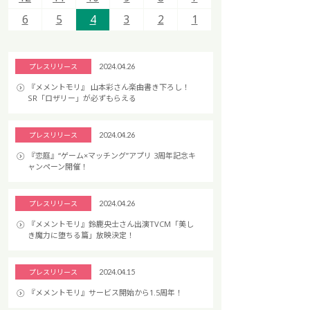
6
6
5
5
4
4
3
3
2
2
1
1
プレスリリース
2024.04.26
『メメントモリ』 山本彩さん楽曲書き下ろし！
SR「ロザリー」が必ずもらえる
プレスリリース
2024.04.26
『恋庭』“ゲーム×マッチング”アプリ 3周年記念キ
ャンペーン開催！
プレスリリース
2024.04.26
『メメントモリ』鈴鹿央士さん出演TVCM「美し
き魔力に堕ちる篇」放映決定！
プレスリリース
2024.04.15
『メメントモリ』サービス開始から1.5周年！