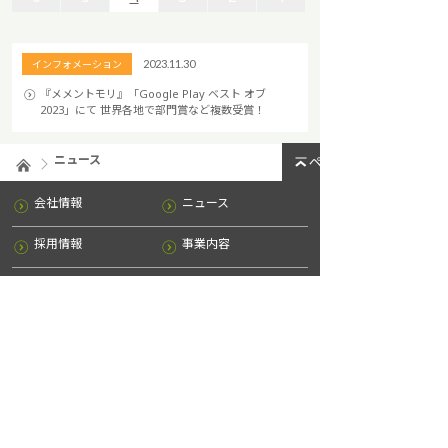
6
6
5
5
4
4
3
3
2
2
1
1
インフォメーション
2023.11.30
『メメントモリ』「Google Play ベスト オブ
2023」にて 世界各地で部門賞など複数受賞！
ニュース
ページトップへ
会社情報
ニュース
採用情報
事業内容
IR情報
お問い合わせ
サイトマップ
プライバシーポリシー
法令遵守及び企業倫理