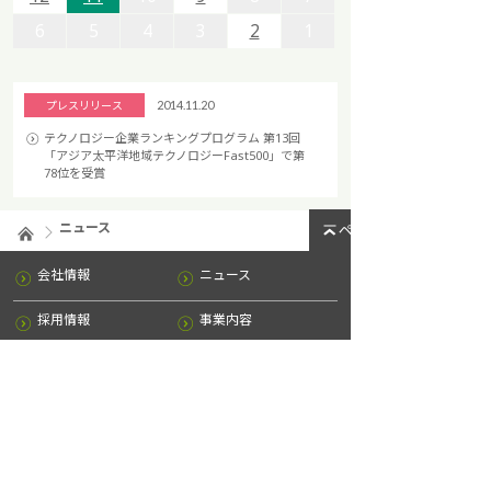
6
6
5
5
4
4
3
3
2
2
1
1
プレスリリース
2014.11.20
テクノロジー企業ランキングプログラム 第13回
「アジア太平洋地域テクノロジーFast500」で第
78位を受賞
ニュース
ページトップへ
会社情報
ニュース
採用情報
事業内容
IR情報
お問い合わせ