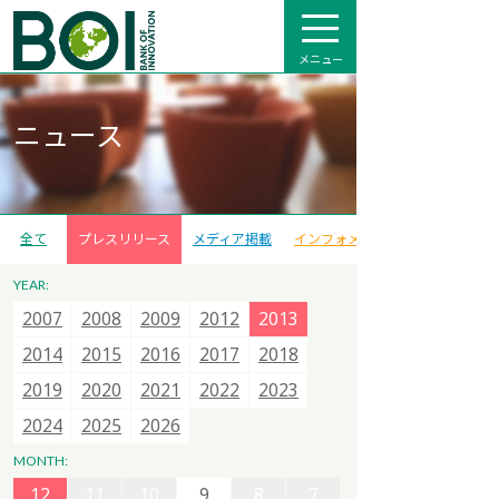
メニュー
ニュース
全て
プレスリリース
メディア掲載
インフォメーション
YEAR:
2007
2007
2007
2015
2008
2008
2008
2016
2009
2009
2013
2017
2012
2012
2014
2018
2013
2013
2015
2020
2014
2014
2021
2015
2015
2022
2016
2016
2023
2017
2017
2024
2018
2018
2025
12
11
10
9
8
7
2019
2019
2026
2020
2020
2021
2021
2022
2022
2023
2023
6
5
4
3
2
1
2024
2024
2025
2025
2026
2026
12
11
10
9
8
7
MONTH:
12
12
6
11
11
5
10
10
4
9
9
3
8
8
2
7
7
1