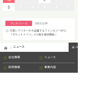
6
6
5
5
4
4
3
3
2
2
1
1
プレスリリース
2013.12.09
可愛いアバターが大活躍するファンタジーRPG
「ポケットナイツ」iOS版を提供開始！
ニュース
ページトップへ
会社情報
ニュース
採用情報
事業内容
IR情報
お問い合わせ
サイトマップ
プライバシーポリシー