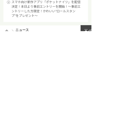
スマホ向け新作アプリ「ポケットナイツ」を配信
決定！本日より事前エントリーを開始！～事前エ
ントリーした方限定！かわいい"ロールスタン
プ"をプレゼント～
ニュース
ページトップへ
会社情報
ニュース
採用情報
事業内容
IR情報
お問い合わせ
サイトマップ
プライバシーポリシー
法令遵守及び企業倫理
Facebook公式ページへ