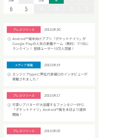
6
6
5
5
4
4
3
3
2
2
1
1
プレスリリース
2013.09.30
Android™端末向けアプリ「ポケットナイツ」が
Google Playの人気の新着ゲーム（無料）で1位に
ランクイン！ 登録ユーザー10万人突破！
メディア掲載
2013.09.19
エンジニアtypeに弊社代表樋口のインタビューが
掲載されました！
プレスリリース
2013.09.17
可愛いアバターが大活躍するファンタジーRPG
「ポケットナイツ」Android™版を本日より提供
開始！
プレスリリース
2013.09.05