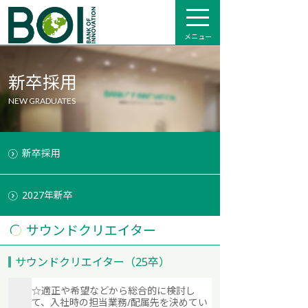
メニュー
新卒採用
NEW GRADUATES
新卒採用
2027年新卒
サウンドクリエイター
サウンドクリエイター（25卒）
☆適正や希望などから総合的に検討し
て、入社時の担当業務/配属先を決めてい