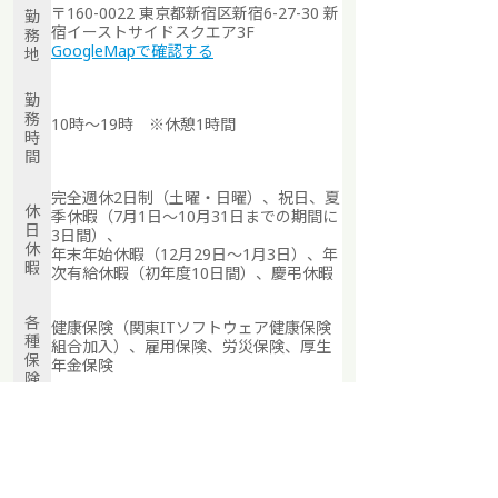
〒160-0022 東京都新宿区新宿6-27-30 新
勤
宿イーストサイドスクエア3F
務
GoogleMapで確認する
地
勤
務
10時～19時 ※休憩1時間
時
間
完全週休2日制（土曜・日曜）、祝日、夏
休
季休暇（7月1日～10月31日までの期間に
日
3日間）、
休
年末年始休暇（12月29日～1月3日）、年
暇
次有給休暇（初年度10日間）、慶弔休暇
各
健康保険（関東ITソフトウェア健康保険
種
組合加入）、雇用保険、労災保険、厚生
保
年金保険
険
エントリーする
新卒採用トップに戻る
サウンドクリエイター
Private: 2025年新卒
新卒採用
ページトップへ