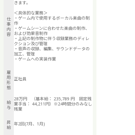
きます。
＜具体的な業務＞
・ゲーム内で使用するボーカル楽曲の制
仕
作
事
・ゲームシーンに合わせた楽曲の制作、
内
および効果音制作
容
・上記の制作物に伴う収録業務のディレ
クション及び管理
・音声の収録、編集、サウンドデータの
加工、管理
・ゲームへの実装作業
雇
用
正社員
形
態
28万円 （
基本給： 235,789
円 固定残
給
業手当： 44,211円
）※24時間分のみなし
与
残業
昇
年2回(7月、1月)
給