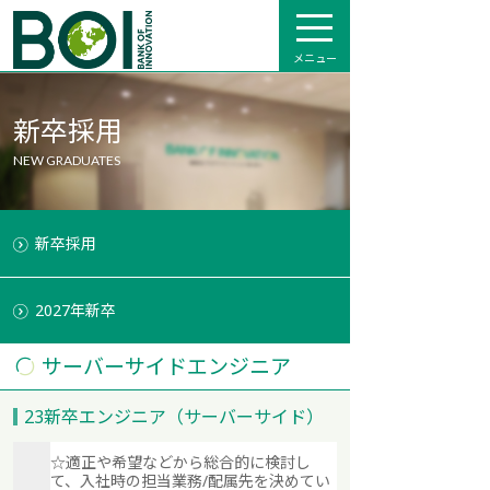
メニュー
新卒採用
NEW GRADUATES
新卒採用
2027年新卒
サーバーサイドエンジニア
23新卒エンジニア（サーバーサイド）
☆適正や希望などから総合的に検討し
て、入社時の担当業務/配属先を決めてい