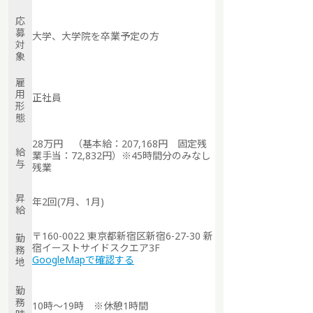
応
募
大学、大学院を卒業予定の方
対
象
雇
用
正社員
形
態
28万円 （
基本給：
207,168
円 固定残
給
業手当：72,832円
）※45時間分のみなし
与
残業
昇
年2回(7月、1月)
給
〒160-0022 東京都新宿区新宿6-27-30 新
勤
宿イーストサイドスクエア3F
務
GoogleMapで確認する
地
勤
務
10時～19時 ※休憩1時間