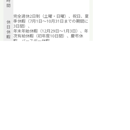
時
間
完全週休2日制（土曜・日曜）、祝日、夏
季休暇（7月1日～10月31日までの期間に
休
3日間）、
日
年末年始休暇（12月29日～1月3日）、年
休
次有給休暇（初年度10日間）、慶弔休
暇
暇、バースデー休暇
各
健康保険（関東ITソフトウェア健康保険
種
組合加入）、雇用保険、労災保険、厚生
保
年金保険
険
エントリーする
新卒採用トップに戻る
サーバーサイドエンジニア
Private: 2023年新卒
新卒採用
ページトップへ
会社情報
ニュース
採用情報
事業内容