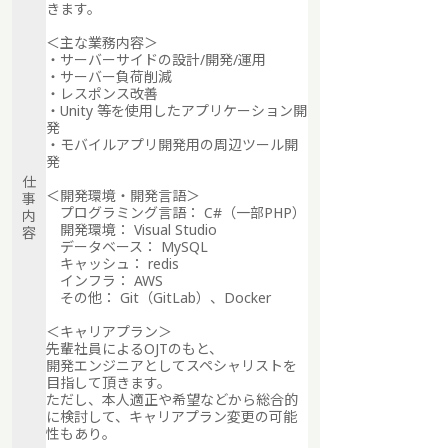
きます。
＜主な業務内容＞
・サーバーサイドの設計/開発/運用
・サーバー負荷削減
・レスポンス改善
・Unity 等を使用したアプリケーション開
発
・モバイルアプリ開発用の周辺ツール開
発
仕
＜開発環境・開発言語＞
事
プログラミング言語： C#（一部PHP）
内
開発環境： Visual Studio
容
データベース： MySQL
キャッシュ： redis
インフラ： AWS
その他： Git（GitLab）、Docker
＜キャリアプラン＞
先輩社員によるOJTのもと、
開発エンジニアとしてスペシャリストを
目指して頂きます。
ただし、本人適正や希望などから総合的
に検討して、キャリアプラン変更の可能
性もあり。