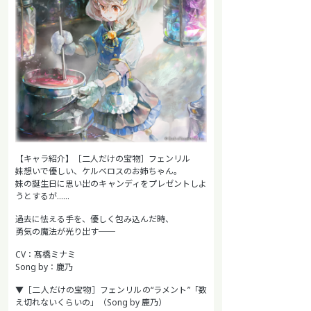
【キャラ紹介】［二人だけの宝物］フェンリル
妹想いで優しい、ケルベロスのお姉ちゃん。
妹の誕生日に思い出のキャンディをプレゼントしよ
うとするが……
過去に怯える手を、優しく包み込んだ時、
勇気の魔法が光り出す──
CV：髙橋ミナミ
Song by：鹿乃
▼［二人だけの宝物］フェンリルの“ラメント”「数
え切れないくらいの」（Song by 鹿乃）