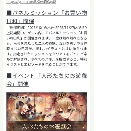
https://youtu.be/RzXwd50xjd8
■パネルミッション「お買い物
日和」開催
【開催期間】2025/10/16(木)～2025/11/27(木)3:59
上記期間中、ゲーム内にてパネルミッション「お買
い物日和」が開催されます。一度は離れ離れになる
も、再会を果たした二人の姉妹。互いを思いやる仲
睦まじい日常が、美しいイラストと共に語られま
す。指定されたミッションをクリアするごとにパネ
ルが解放され、すべてのパネルを解放すると、特別
イラストとエピソードを見ることができます。
■イベント「人形たちのお遊戯
会」開催