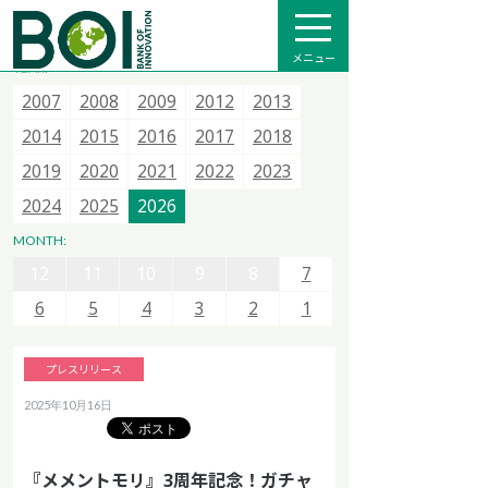
全て
プレスリリース
メディア掲載
インフォメーション
メニュー
YEAR:
2007
2007
2007
2015
2008
2008
2008
2016
2009
2009
2013
2017
2012
2012
2014
2018
2013
2013
2015
2020
2014
2014
2021
2015
2015
2022
2016
2016
2023
2017
2017
2024
2018
2018
2025
12
11
10
9
8
7
2019
2019
2026
2020
2020
2021
2021
2022
2022
2023
2023
6
5
4
3
2
1
2024
2024
2025
2025
2026
2026
12
11
10
9
8
7
MONTH:
12
12
6
11
11
5
10
10
4
9
9
3
8
8
2
7
7
1
6
6
5
5
4
4
3
3
2
2
1
1
プレスリリース
2025年10月16日
『メメントモリ』3周年記念！ガチャ