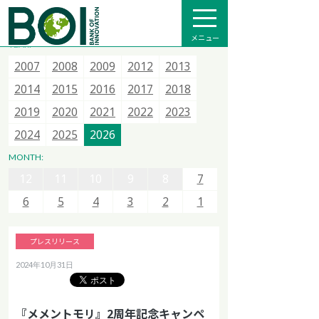
全て
プレスリリース
メディア掲載
インフォメーション
メニュー
YEAR:
2007
2007
2007
2015
2008
2008
2008
2016
2009
2009
2013
2017
2012
2012
2014
2018
2013
2013
2015
2020
2014
2014
2021
2015
2015
2022
2016
2016
2023
2017
2017
2024
2018
2018
2025
12
11
10
9
8
7
2019
2019
2026
2020
2020
2021
2021
2022
2022
2023
2023
6
5
4
3
2
1
2024
2024
2025
2025
2026
2026
12
11
10
9
8
7
MONTH:
12
12
6
11
11
5
10
10
4
9
9
3
8
8
2
7
7
1
6
6
5
5
4
4
3
3
2
2
1
1
プレスリリース
2024年10月31日
『メメントモリ』2周年記念キャンペ