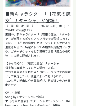
■新キャラクター「［花束の魔
女］ナターシャ」が登場！
【開催期間】 2024/10/31(木)～
2024/11/29(金)14:29
期間中、新キャラクター「［花束の魔女］ナターシ
ャ」が出現するピックアップガチャが登場します。
また、「［花束の魔女］ナターシャ」を入手および
進化させると、特定バトルでの期間限定能力アップ
や、ガチャチケットなどが獲得できる「魔女の贈り
物」も同時に開催されます。
【キャラ紹介】［花束の魔女］ナターシャ
領主館で庭師をしていた夫婦の一人娘。
かつて両親の死を目の当たりにし、クリファの魔女
として暴走したが、領主によって助けられた。
しかし辛い過去は心を蝕み続け、再び呪いの力を暴
走させる──
CV：小倉唯
Song by：ナターシャ(小倉唯)
▼［花束の魔女］ナターシャの“ラメント”「the
bouquet」（Song by ナターシャ(小倉唯)）