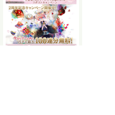
〇詳細は、『メメントモリ』公式Xアカウント
(
https://x.com/mementomori_boi
)をご参照くださ
い。
BOIは、“ものづくり”を通じて、お客様の心に永く
刻まれる「思い出」を提供してまいります。
■『メメントモリ』概要
【タイトル】メメントモリ
【ジャンル】RPG