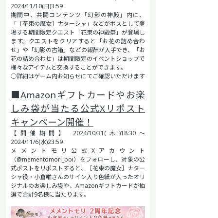
2024/11/10(日)3:59
期間中、共闘コンテンツ「幻影の神殿」内に、
「［花束の魔女］ナターシャ」などがボスとして登
場する期間限定クエスト「花束の神殿祭」が登場し
ます。クエストをクリアすると「お花の詰め合わ
せ」や「幻影の古箱」などの報酬が入手でき、「お
花の詰め合わせ」は期間限定のイベントショップで
様々なアイテムと交換することができます。
○詳細はゲーム内お知らせにてご確認いただけます
■Amazonギフトカードやお楽
しみ袋が当たる公式Xリポスト
キャンペーン開催！
【開催期間】 2024/10/31(木)18:30～
2024/11/6(水)23:59
メメントモリ公式Xアカウント
（@mementomori_boi）をフォローし、対象の公
式ポストをリポストすると、［花束の魔女］ナター
シャ役・小倉唯さんのサイン入り色紙が入ったオリ
ジナルのお楽しみ袋や、Amazonギフトカードが抽
選で合計9名様に当たります。