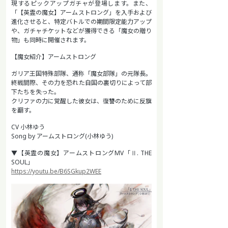
現するピックアップガチャが登場します。また、
「【英霊の魔女】アームストロング」を入手および
進化させると、特定バトルでの期間限定能力アップ
や、ガチャチケットなどが獲得できる「魔女の贈り
物」も同時に開催されます。
【魔女紹介】アームストロング
ガリア王国特殊部隊、通称「魔女部隊」の元隊長。
終戦間際、その力を恐れた自国の裏切りによって部
下たちを失った。
クリファの力に覚醒した彼女は、復讐のために反旗
を翻す。
CV 小林ゆう
Song by アームストロング(小林ゆう)
▼【英霊の魔女】アームストロングMV「Ⅱ. THE
SOUL」
https://youtu.be/B6SGkup2WEE