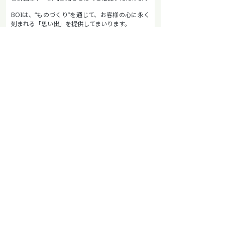
BOIは、“ものづくり”を通じて、お客様の心に永く
刻まれる「思い出」を提供してまいります。
■『メメントモリ』概要
【タイトル】メメントモリ
【ジャンル】RPG
【対応機種】iOS/Android/PC
【価格】無料（アイテム課金方式）
【App Store】
https://apps.apple.com/jp/app/id1611490041
【Google Play】
https://play.google.com/store/apps/details?
id=jp.boi.mementomori.android
【DMM GAMES】
https://mememori-
game.com/dmg
【公式サイト】
https://mememori-game.com
【公式Twitter】
https://twitter.com/mementomori_boi
【著作権表記】© Bank of Innovation, Inc.
ニュース
『メメントモリ』 「【英霊の魔女】アームストロング」新
ページトップへ
会社情報
ニュース