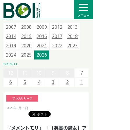
全て
プレスリリース
メディア掲載
インフォメーション
メニュー
YEAR:
2007
2007
2007
2015
2008
2008
2008
2016
2009
2009
2013
2017
2012
2012
2014
2018
2013
2013
2015
2020
2014
2014
2021
2015
2015
2022
2016
2016
2023
2017
2017
2024
2018
2018
2025
12
11
10
9
8
7
2019
2019
2026
2020
2020
2021
2021
2022
2022
2023
2023
6
5
4
3
2
1
2024
2024
2025
2025
2026
2026
12
11
10
9
8
7
MONTH:
12
12
6
11
11
5
10
10
4
9
9
3
8
8
2
7
7
1
6
6
5
5
4
4
3
3
2
2
1
1
プレスリリース
2023年8月31日
『メメントモリ』 「【英霊の魔女】ア