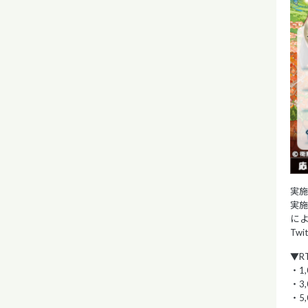
実施
実
に
Tw
▼R
・1
・3
・5