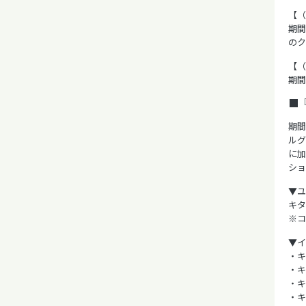
【（
期
のク
【（
期間
■
期
ル
に加
ショ
▼ユ
キタ
※コ
▼イ
・キ
・キ
・キ
・キ