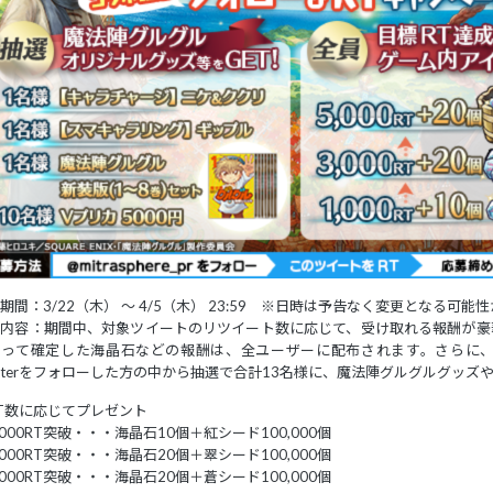
期間：3/22（木） 〜 4/5（木） 23:59 ※日時は予告なく変更となる可能
施内容：期間中、対象ツイートのリツイート数に応じて、受け取れる報酬が豪
よって確定した海晶石などの報酬は、全ユーザーに配布されます。さらに
itterをフォローした方の中から抽選で合計13名様に、魔法陣グルグルグッズ
T数に応じてプレゼント
,000RT突破・・・海晶石10個＋紅シード100,000個
,000RT突破・・・海晶石20個＋翠シード100,000個
,000RT突破・・・海晶石20個＋蒼シード100,000個