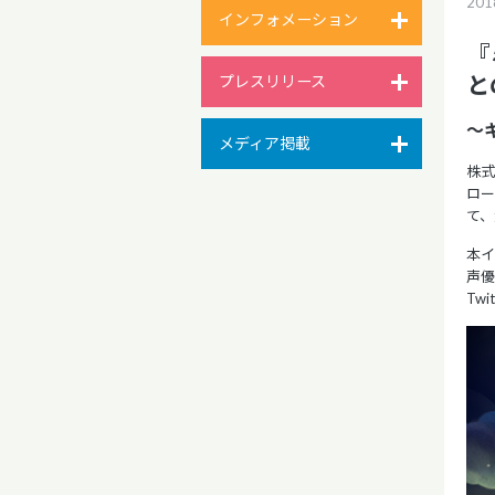
20
インフォメーション
『
と
プレスリリース
～
メディア掲載
株式
ロー
て、
本
声
Tw