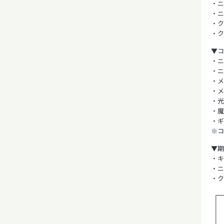
・ニ
・ニ
・ク
・ク
▼コ
・ニ
・ニ
・メ
・メ
・光
・魔
・ギ
※コ
▼期
・キ
・ニ
・ク