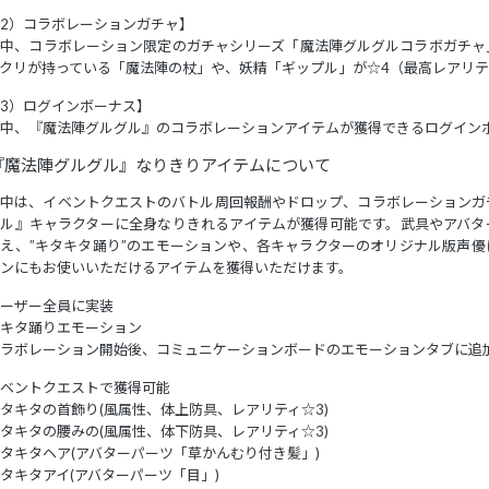
2）コラボレーションガチャ】
間中、コラボレーション限定のガチャシリーズ「魔法陣グルグルコラボガチャ
クリが持っている「魔法陣の杖」や、妖精「ギップル」が☆4（最高レアリ
3）ログインボーナス】
中、『魔法陣グルグル』のコラボレーションアイテムが獲得できるログイン
『魔法陣グルグル』なりきりアイテムについて
間中は、イベントクエストのバトル周回報酬やドロップ、コラボレーションガ
グル』キャラクターに全身なりきれるアイテムが獲得可能です。武具やアバタ
え、”キタキタ踊り”のエモーションや、各キャラクターのオリジナル版声
ンにもお使いいただけるアイテムを獲得いただけます。
ーザー全員に実装
キタ踊りエモーション
ラボレーション開始後、コミュニケーションボードのエモーションタブに追
ベントクエストで獲得可能
タキタの首飾り(風属性、体上防具、レアリティ☆3)
タキタの腰みの(風属性、体下防具、レアリティ☆3)
タキタヘア(アバターパーツ「草かんむり付き髪」)
タキタアイ(アバターパーツ「目」)