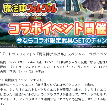
「『ミトラスフィア』×『魔法陣グルグル』スペシャルコラボイベ
期間：3/22（木） 〜 4/6（金）12:59 ※日時は予告なく変更となる可能
場所：『ミトラスフィア』ゲーム内 イベントゾーン、ガチャページ、ログ
内容：下記（1）〜（3）を実施
1）期間限定イベントクエスト】
限定のイベントクエスト「魔法陣グルグルコラボクエスト」を実施。
の中で、シナリオクエストとバトルクエストが展開されます。シナリオクエス
でしまった『魔法陣グルグル』のニケやククリが登場して、マチルダやヒルデ
クエストには、タテジワネズミや闇魔法使いカヤなども登場し、オリジナル版
す。