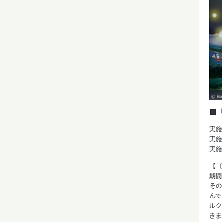
■
実施
実施
実施
【（
期間
そ
ん
ル
きま