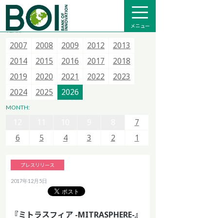
全て
プレスリリース
メディア掲載
インフォメーション
メニュー
YEAR:
2007
2007
2007
2015
2008
2008
2008
2016
2009
2009
2013
2017
2012
2012
2014
2018
2013
2013
2015
2020
2014
2014
2021
2015
2015
2022
2016
2016
2023
2017
2017
2024
2018
2018
2025
12
11
10
9
8
7
2019
2019
2026
2020
2020
2021
2021
2022
2022
2023
2023
6
5
4
3
2
1
2024
2024
2025
2025
2026
2026
12
11
10
9
8
7
MONTH:
12
12
6
11
11
5
10
10
4
9
9
3
8
8
2
7
7
1
6
6
5
5
4
4
3
3
2
2
1
1
プレスリリース
2017年12月5日
『ミトラスフィア -MITRASPHERE-』