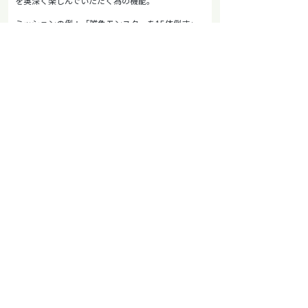
を奥深く楽しんでいただく為の機能。
ミッションの例：「雑魚モンスターを15体倒す」
・雑魚モンスター15体を倒す
↓
・クリアしたミッションに「CLEAR」の判が押さ
れ、報酬を獲得
↓
・より難しいミッションにチャレンジ
ニュース
ファンタジーRPG「ポケットナイツ」50万DLを突破！ 
ページトップへ
会社情報
ニュース
採用情報
事業内容
IR情報
お問い合わせ
サイトマップ
プライバシーポリシー