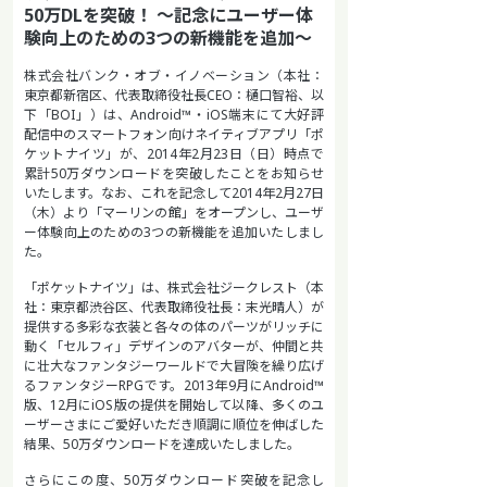
50万DLを突破！ ～記念にユーザー体
験向上のための3つの新機能を追加～
株式会社バンク・オブ・イノベーション（本社：
東京都新宿区、代表取締役社長CEO：樋口智裕、以
下「BOI」）は、Android™・iOS端末にて大好評
配信中のスマートフォン向けネイティブアプリ「ポ
ケットナイツ」が、2014年2月23日（日）時点で
累計50万ダウンロードを突破したことをお知らせ
いたします。なお、これを記念して2014年2月27日
（木）より「マーリンの館」をオープンし、ユーザ
ー体験向上のための3つの新機能を追加いたしまし
た。
「ポケットナイツ」は、株式会社ジークレスト（本
社：東京都渋谷区、代表取締役社長：末光晴人）が
提供する多彩な衣装と各々の体のパーツがリッチに
動く「セルフィ」デザインのアバターが、仲間と共
に壮大なファンタジーワールドで大冒険を繰り広げ
るファンタジーRPGです。2013年9月にAndroid™
版、12月にiOS版の提供を開始して以降、多くのユ
ーザーさまにご愛好いただき順調に順位を伸ばした
結果、50万ダウンロードを達成いたしました。
さらにこの度、50万ダウンロード突破を記念し