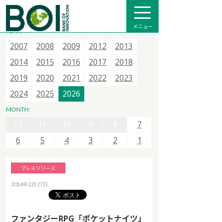
全て
プレスリリース
メディア掲載
インフォメーション
メニュー
YEAR:
2007
2007
2007
2015
2008
2008
2008
2016
2009
2009
2013
2017
2012
2012
2014
2018
2013
2013
2015
2020
2014
2014
2021
2015
2015
2022
2016
2016
2023
2017
2017
2024
2018
2018
2025
12
11
10
9
8
7
2019
2019
2026
2020
2020
2021
2021
2022
2022
2023
2023
6
5
4
3
2
1
2024
2024
2025
2025
2026
2026
12
11
10
9
8
7
MONTH:
12
12
6
11
11
5
10
10
4
9
9
3
8
8
2
7
7
1
6
6
5
5
4
4
3
3
2
2
1
1
プレスリリース
2014年2月27日
ファンタジーRPG「ポケットナイツ」