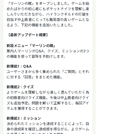
「マーリンの館」をオープンしました。ゲームを始
めたばかりの初心者にもポケットナイツを理解し楽
しんでいただきながら、ハイランクギルドの打破を
目指す中上級者にとっても難易度の高いゲームとな
るよう、下記の機能を追加いたしました。
【最新アップデート概要】
新設メニュー「マーリンの館」
案内人マーリンがQ&A、クイズ、ミッションの3つ
の機能を使って冒険を手助けします。
新機能1：Q&A
ユーザーさまから多く集められた「ご質問」とそれ
に対する「回答」をまとめた機能。
新機能2：クイズ
よりゲームを理解しながら楽しく遊んでいただく為
の初級者向けクイズ機能。今後は中上級者向けクイ
ズも追加予定。問題を解いて正解すると、毎回アイ
テムを獲得することができます。
新機能3：ミッション
決められたミッションを達成することによって、自
身の達成率を確認し達成感を得ながら、よりゲーム