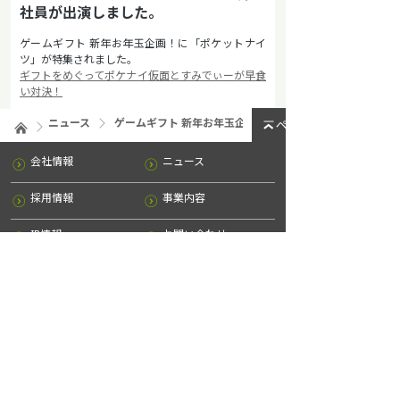
社員が出演しました。
ゲームギフト
新年お年玉企画！に「ポケットナイ
ツ」が特集されました。
ギフトをめぐってポケナイ仮面とすみでぃーが早食
い対決！
ニュース
ゲームギフト 新年お年玉企画！に弊社社員が出演しました
ページトップへ
会社情報
ニュース
採用情報
事業内容
IR情報
お問い合わせ
サイトマップ
プライバシーポリシー
法令遵守及び企業倫理
Facebook公式ページへ