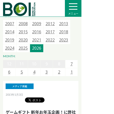
全て
プレスリリース
メディア掲載
インフォメーション
メニュー
YEAR:
2007
2007
2007
2015
2008
2008
2008
2016
2009
2009
2013
2017
2012
2012
2014
2018
2013
2013
2015
2020
2014
2014
2021
2015
2015
2022
2016
2016
2023
2017
2017
2024
2018
2018
2025
12
11
10
9
8
7
2019
2019
2026
2020
2020
2021
2021
2022
2022
2023
2023
6
5
4
3
2
1
2024
2024
2025
2025
2026
2026
12
11
10
9
8
7
MONTH:
12
12
6
11
11
5
10
10
4
9
9
3
8
8
2
7
7
1
6
6
5
5
4
4
3
3
2
2
1
1
メディア掲載
2015年1月3日
ゲームギフト 新年お年玉企画！に弊社