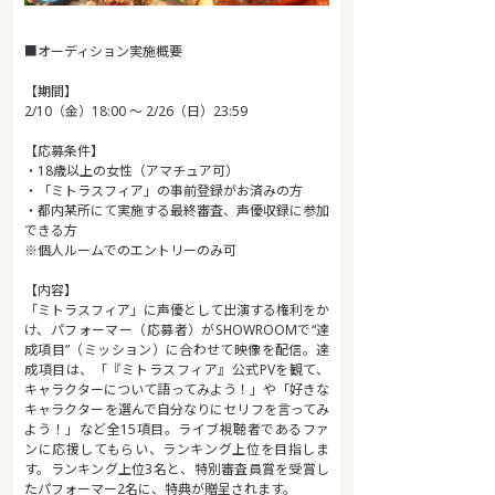
■オーディション実施概要
【期間】
2/10（金）18:00 〜 2/26（日）23:59
【応募条件】
・18歳以上の女性（アマチュア可）
・「ミトラスフィア」の事前登録がお済みの方
・都内某所にて実施する最終審査、声優収録に参加
できる方
※個人ルームでのエントリーのみ可
【内容】
「ミトラスフィア」に声優として出演する権利をか
け、パフォーマー（応募者）がSHOWROOMで“達
成項目”（ミッション）に合わせて映像を配信。達
成項目は、「『ミトラスフィア』公式PVを観て、
キャラクターについて語ってみよう！」や「好きな
キャラクターを選んで自分なりにセリフを言ってみ
よう！」など全15項目。ライブ視聴者であるファ
ンに応援してもらい、ランキング上位を目指しま
す。ランキング上位3名と、特別審査員賞を受賞し
たパフォーマー2名に、特典が贈呈されます。