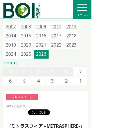
全て
プレスリリース
メディア掲載
インフォメーション
メニュー
YEAR:
2007
2007
2007
2015
2008
2008
2008
2016
2009
2009
2013
2017
2012
2012
2014
2018
2013
2013
2015
2020
2014
2014
2021
2015
2015
2022
2016
2016
2023
2017
2017
2024
2018
2018
2025
12
11
10
9
8
7
2019
2019
2026
2020
2020
2021
2021
2022
2022
2023
2023
6
5
4
3
2
1
2024
2024
2025
2025
2026
2026
12
11
10
9
8
7
MONTH:
12
12
6
11
11
5
10
10
4
9
9
3
8
8
2
7
7
1
6
6
5
5
4
4
3
3
2
2
1
1
プレスリリース
2017年2月10日
『ミトラスフィア –MITRASPHERE-』