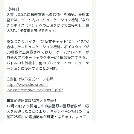
【特典】
入賞した5名に最終審査へ進む権利を贈呈。最終審
査では、ゲーム内のコミュニケーション機能「なり
きりボイス（※）」への出演をかけて面接をし、最
大2名が出演権を獲得できます。
※なりきりボイス：“定型文チャット”と“ボイス”が
合体したコミュニケーション機能。ボイスタイプが
30種類以上用意されており、ゲームプレイヤーが
自分のアバターキャラクターに1種類設定できる。
バトル中や待機中、他のプレイヤーとのコミュニケ
ーションに使用することが可能。
◯詳細は以下公式ページ参照
https://www.showroom-
live.com/event/mitrasphere_pr02
■事前登録者数30万人を突破！
12月20日より開始した事前登録の登録者数が30万
人を突破したことにより、キャンペーン特典の『海
晶石25個』の追加配布が確定となります。よって、
これまで配布が確定しているキャンペーン特典は
『なりきりボイスセット 女性用（CV：釘宮理
恵）』、『なりきりボイスセット 男性用（CV：