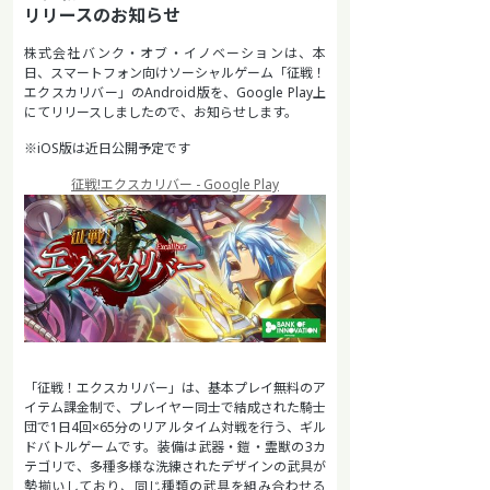
リリースのお知らせ
株式会社バンク・オブ・イノベーションは、本
日、スマートフォン向けソーシャルゲーム「征戦！
エクスカリバー」のAndroid版を、Google Play上
にてリリースしましたので、お知らせします。
※iOS版は近日公開予定です
征戦!エクスカリバー - Google Play
「征戦！エクスカリバー」は、基本プレイ無料のア
イテム課金制で、プレイヤー同士で結成された騎士
団で1日4回×65分のリアルタイム対戦を行う、ギル
ドバトルゲームです。装備は武器・鎧・霊獣の3カ
テゴリで、多種多様な洗練されたデザインの武具が
勢揃いしており、同じ種類の武具を組み合わせる