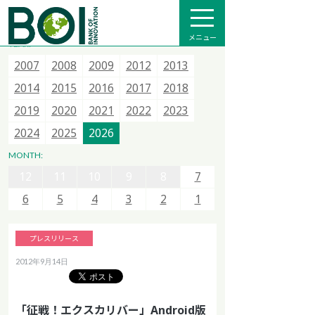
全て
プレスリリース
メディア掲載
インフォメーション
メニュー
YEAR:
2007
2007
2007
2015
2008
2008
2008
2016
2009
2009
2013
2017
2012
2012
2014
2018
2013
2013
2015
2020
2014
2014
2021
2015
2015
2022
2016
2016
2023
2017
2017
2024
2018
2018
2025
12
11
10
9
8
7
2019
2019
2026
2020
2020
2021
2021
2022
2022
2023
2023
6
5
4
3
2
1
2024
2024
2025
2025
2026
2026
12
11
10
9
8
7
MONTH:
12
12
6
11
11
5
10
10
4
9
9
3
8
8
2
7
7
1
6
6
5
5
4
4
3
3
2
2
1
1
プレスリリース
2012年9月14日
「征戦！エクスカリバー」Android版